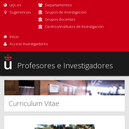
urjc.es
Departamentos
Sugerencias
Grupos de investigación
Grupos docentes
Centros/Institutos de Investigación
Inicio
Acceso Investigadores
Profesores e Investigadores
Curriculum Vitae