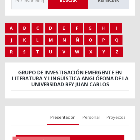
BUSCAR
REINICIAR
A
B
C
D
E
F
G
H
I
J
K
L
M
N
Ñ
O
P
Q
R
S
T
U
V
W
X
Y
Z
GRUPO DE INVESTIGACIÓN EMERGENTE EN
LITERATURA Y LINGÜÍSTICA ANGLÓFONA DE LA
UNIVERSIDAD REY JUAN CARLOS
Presentación
Personal
Proyectos