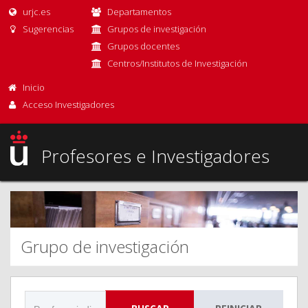
urjc.es
Departamentos
Sugerencias
Grupos de investigación
Grupos docentes
Centros/Institutos de Investigación
Inicio
Acceso Investigadores
Profesores e Investigadores
Grupo de investigación