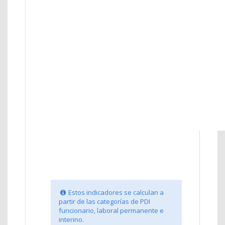
Estos indicadores se calculan a
partir de las categorías de PDI
funcionario, laboral permanente e
interino.