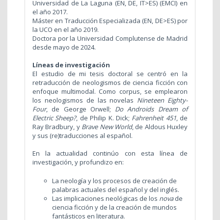
Universidad de La Laguna (EN, DE, IT>ES) (EMCI) en
el año 2017.
Máster en Traducción Especializada (EN, DE>ES) por
la UCO en el año 2019.
Doctora por la Universidad Complutense de Madrid
desde mayo de 2024.
Líneas de investigación
El estudio de mi tesis doctoral se centró en la
retraducción de neologismos de ciencia ficción con
enfoque multimodal. Como corpus, se emplearon
los neologismos de las novelas
Nineteen Eighty-
Four
, de George Orwell;
Do Androids Dream of
Electric Sheep?
, de Philip K. Dick;
Fahrenheit 451
, de
Ray Bradbury, y
Brave New World
, de Aldous Huxley
y sus (re)traducciones al español.
En la actualidad continúo con esta línea de
investigación, y profundizo en:
La neología y los procesos de creación de
palabras actuales del español y del inglés.
Las implicaciones neológicas de los
nova
de
ciencia ficción y de la creación de mundos
fantásticos en literatura.