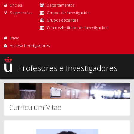
urjc.es
Departamentos
Sugerencias
Grupos de investigación
Grupos docentes
Centros/Institutos de Investigación
Inicio
Acceso Investigadores
Profesores e Investigadores
Curriculum Vitae