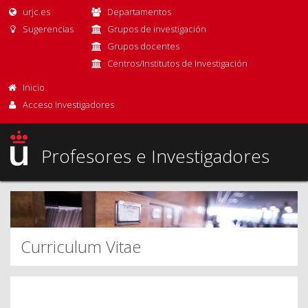
urjc.es
Departamentos
Sugerencias
Grupos de investigación
Grupos docentes
Centros/Institutos de Investigación
Inicio
Acceso Investigadores
Profesores e Investigadores
Curriculum Vitae