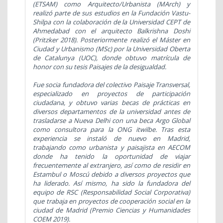
(ETSAM) como Arquitecto/Urbanista (MArch) y
realizó parte de sus estudios en la Fundación Vastu-
Shilpa con la colaboración de la Universidad CEPT de
Ahmedabad con el arquitecto Balkrishna Doshi
(Pritzker 2018). Posteriormente realizó el Máster en
Ciudad y Urbanismo (MSc) por la Universidad Oberta
de Catalunya (UOC), donde obtuvo matrícula de
honor con su tesis Paisajes de la desigualdad.
Fue socia fundadora del colectivo Paisaje Transversal,
especializado en proyectos de participación
ciudadana, y obtuvo varias becas de prácticas en
diversos departamentos de la universidad antes de
trasladarse a Nueva Delhi con una beca Argo Global
como consultora para la ONG itwilbe. Tras esta
experiencia se instaló de nuevo en Madrid,
trabajando como urbanista y paisajista en AECOM
donde ha tenido la oportunidad de viajar
frecuentemente al extranjero, así como de residir en
Estambul o Moscú debido a diversos proyectos que
ha liderado. Así mismo, ha sido la fundadora del
equipo de RSC (Responsabilidad Social Corporativa)
que trabaja en proyectos de cooperación social en la
ciudad de Madrid (Premio Ciencias y Humanidades
COEM 2019).