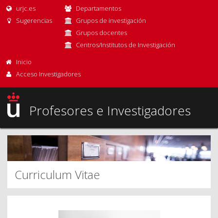
urjc.es
Departamentos
Sugerencias
Grupos de investigación
Grupos docentes
Centros/Institutos de Investigación
Inicio
Acceso Investigadores
Profesores e Investigadores
Curriculum Vitae