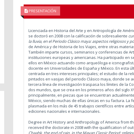
PRESENTACIÓN
Licenciada en Historia del Arte y en Antropología de Amér
se doctoró en 2008 con la calificación de sobresaliente
cu
la lluvia, en el Periodo Clásico maya: aspectos religiosos y po
de América y de Historia de los Viajes, entre otras materia
También imparte cursos, seminarios y conferencias de Arte
instituciones europeas y americanas. Ha participado en sei
ellos en México actuando como arqueóloga e iconografista
docente en Universidades de España y México. En esta últ
centrada en tres intereses principales; el estudio de la re
pintados en vasijas del periodo Clásico maya, donde se adiv
tercera línea de investigación traspasa los límites de la C
dos mundos, que se crea en los primeros años del siglo X
principalmente, en piezas que se encuentran actualmen
México, siendo muchas de ellas únicas en su factura. La f
plasmada en los más de 45 trabajos científicos entre artícu
ediciones nacionales e internacionales.
Degree in Art History and Anthropology of America from t
received the doctorate in 2008 with the qualification of ou
Chaahk, the god of rain, in the Mayan Classic Period: religio