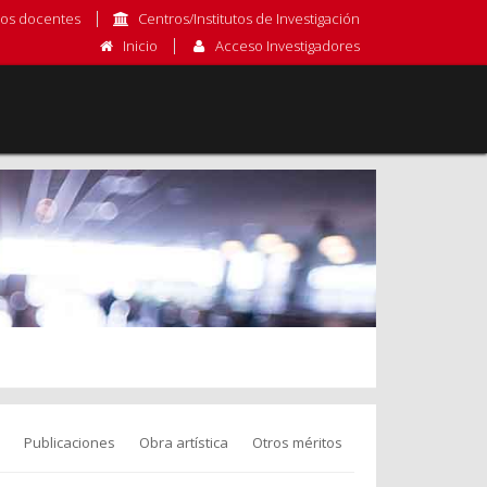
os docentes
Centros/Institutos de Investigación
Inicio
Acceso Investigadores
Publicaciones
Obra artística
Otros méritos