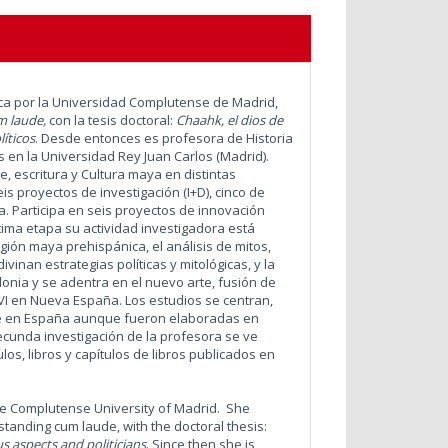
ica por la Universidad Complutense de Madrid,
m laude,
con la tesis doctoral:
Chaahk, el dios de
líticos
.
Desde entonces es profesora de Historia
s en la Universidad Rey Juan Carlos (Madrid).
, escritura y Cultura maya en distintas
s proyectos de investigación (I+D), cinco de
. Participa en seis proyectos de innovación
ima etapa su actividad investigadora está
ligión maya prehispánica, el análisis de mitos,
inan estrategias políticas y mitológicas, y la
olonia y se adentra en el nuevo arte, fusión de
VI en Nueva España. Los estudios se centran,
te en España aunque fueron elaboradas en
ecunda investigación de la profesora se ve
los, libros y capítulos de libros publicados en
he Complutense University of Madrid. She
tstanding cum laude, with the doctoral thesis:
us aspects and politicians
.
Since then she is