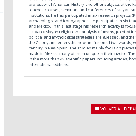
professor of American History and other subjects at the Re
teaches courses, seminars and conferences of Mayan Art 
institutions. He has participated in six research projects (
archaeologist and iconographer. He participates in six teac
and Mexico. In this last stage his research activity is focu
Hispanic Mayan religion, the analysis of myths, painted i
political and mythological strategies are guessed, and the 
the Colony and enters the new art, fusion of two worlds, wh
century in New Spain. The studies mainly focus on pieces 
made in Mexico, many of them unique in their invoice. The f
in the more than 45 scientific papers including articles, 
international editions.
VOLVER AL DEP