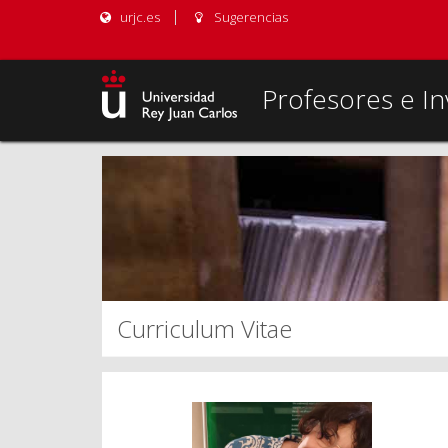
urjc.es
Sugerencias
Profesores e In
Curriculum Vitae