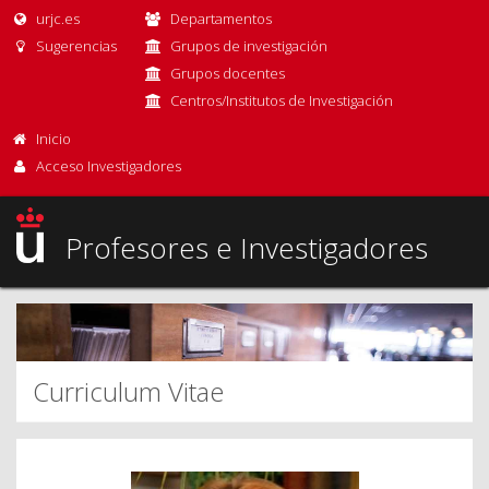
urjc.es
Departamentos
Sugerencias
Grupos de investigación
Grupos docentes
Centros/Institutos de Investigación
Inicio
Acceso Investigadores
Profesores e Investigadores
Curriculum Vitae