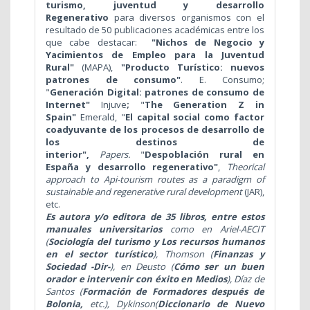
turismo,
juventud y desarrollo
Regenerativo
para diversos organismos con el
resultado de 50 publicaciones académicas entre los
que cabe destacar:
"Nichos de Negocio y
Yacimientos de Empleo para la Juventud
Rural"
(MAPA),
"Producto Turístico: nuevos
patrones de consumo"
. E. Consumo;
"
Generación Digital: patrones de consumo de
Internet"
Injuve
;
"
The Generation Z in
Spain"
Emerald, "
El capital social como factor
coadyuvante de los procesos de desarrollo de
los destinos de
interior",
Papers.
"
Despoblación rural en
España y desarrollo regenerativo"
,
Theorical
approach to Api-tourism routes as a paradigm of
sustainable and regenerative rural development
(JAR),
etc.
Es autora y/o editora
de 35 libros, entre estos
manuales universitarios
como en Ariel-AECIT
(
Sociología del turismo y Los recursos humanos
en el sector turístico
), Thomson (
Finanzas y
Sociedad -Dir-
), en Deusto (
Cómo ser un buen
orador e intervenir con éxito en Medios
), Díaz de
Santos (
Formación de Formadores después de
Bolonia,
etc.), Dykinson(
Diccionario de Nuevo