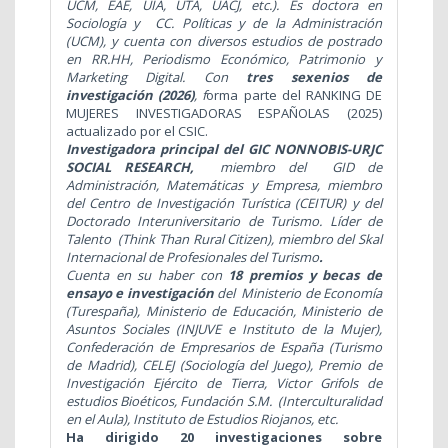
UCM, EAE, UIA, UTA, UACJ, etc.). Es doctora en
Sociología y CC. Políticas y de la Administración
(UCM), y cuenta con diversos estudios de postrado
en RR.HH, Periodismo Económico, Patrimonio y
Marketing Digital. Con
tres sexenios de
investigación (2026)
, f
orma parte del RANKING DE
MUJERES INVESTIGADORAS ESPAÑOLAS (2025)
actualizado por el CSIC.
Investigadora principal del GIC NONNOBIS-URJC
SOCIAL RESEARCH,
miembro del GID de
Administración, Matemáticas y Empresa,
miembro
del Centro de Investigación Turística (CEITUR) y del
Doctorado Interuniversitario de Turismo. Líder de
Talento (Think Than Rural Citizen), miembro del Skal
Internacional de Profesionales del Turismo
.
Cuenta en su haber con
18 premios y becas de
ensayo e investigación
del Ministerio de Economía
(Turespaña), Ministerio de Educación, Ministerio de
Asuntos Sociales (INJUVE e Instituto de la Mujer),
Confederación de Empresarios de España (Turismo
de Madrid), CELEJ (Sociología del Juego), Premio de
Investigación Ejército de Tierra, Victor Grifols de
estudios Bioéticos, Fundación S.M. (Interculturalidad
en el Aula), Instituto de Estudios Riojanos, etc.
Ha dirigido 20 investigaciones
sobre