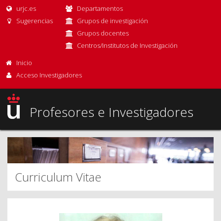
urjc.es
Departamentos
Sugerencias
Grupos de investigación
Grupos docentes
Centros/Institutos de Investigación
Inicio
Acceso Investigadores
Profesores e Investigadores
Curriculum Vitae