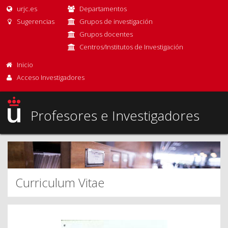
urjc.es
Departamentos
Sugerencias
Grupos de investigación
Grupos docentes
Centros/Institutos de Investigación
Inicio
Acceso Investigadores
Profesores e Investigadores
Curriculum Vitae