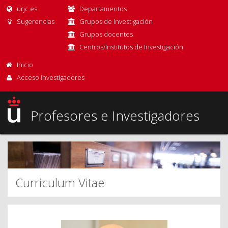
urjc.es
Departamentos
Sugerencias
Grupos de investigación
Grupos docentes
Centros/Institutos de Investigación
Inicio
Acceso Investigadores
Profesores e Investigadores
Curriculum Vitae