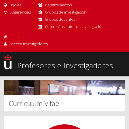
urjc.es
Departamentos
Sugerencias
Grupos de investigación
Grupos docentes
Centros/Institutos de Investigación
Inicio
Acceso Investigadores
Profesores e Investigadores
Curriculum Vitae