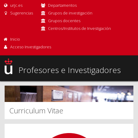
urjc.es
Departamentos
Sugerencias
Grupos de investigación
Grupos docentes
Centros/Institutos de Investigación
Inicio
Acceso Investigadores
Profesores e Investigadores
Curriculum Vitae