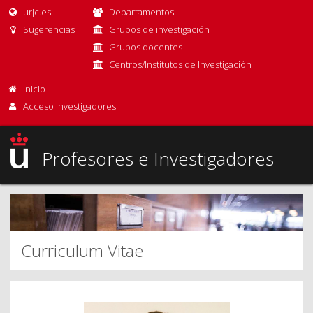
urjc.es
Departamentos
Sugerencias
Grupos de investigación
Grupos docentes
Centros/Institutos de Investigación
Inicio
Acceso Investigadores
Profesores e Investigadores
Curriculum Vitae