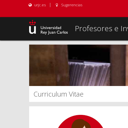
urjc.es
Sugerencias
Profesores e In
Curriculum Vitae