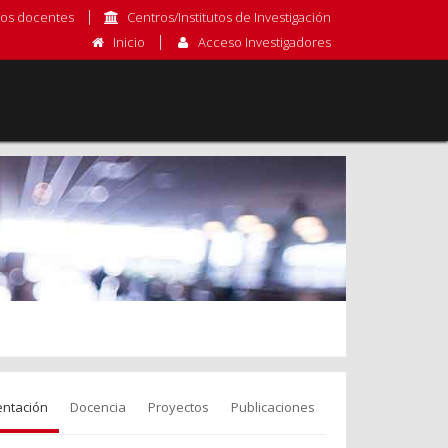
os docentes
Centros/Institutos de Investigación
Inicio
Acceso Investigadores
entación
Docencia
Proyectos
Publicaciones