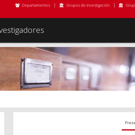
Departamentos
Grupos de investigación
Grup
vestigadores
Pres