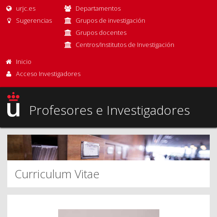
urjc.es
Departamentos
Sugerencias
Grupos de investigación
Grupos docentes
Centros/Institutos de Investigación
Inicio
Acceso Investigadores
Profesores e Investigadores
Curriculum Vitae