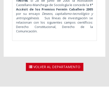
1997/98
. El 28 de junio de 2005 la Asociación
Castellano-Manchega de Sociología le concede la
1ª
Accésit de los Premios Fermín Caballero 2005
por su ensayo
Deseos, capitalismo-tecnológico y
antropogénesis
. Sus líneas de investigación se
relacionan con los siguientes campos científicos:
Derecho Constitucional, Derecho de la
Comunicación.
VOLVER AL DEPARTAMENTO