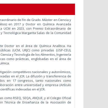
aordinario de Fin de Grado. Máster en Ciencia y
álisis) en 2017 y Doctor en Química Avanzada
 la UCM en 2023, con Premio Extraordinario de
a y Tecnológica Margarita Salas de la Comunidad
e Doctor en el área de Química Analítica. Ha
públicas (UCM, URJC) como privadas (USP-CEU),
Ciencia y Tecnología de los Alimentos, Ingeniería
ricas como prácticas, englobadas en el área de
uímica.
stigación competitivos nacionales y autonómicos,
exadas en el JCR. La difusión y transferencia de
ados en 17 congresos, tanto nacionales como
aboración entre universidad y empresa (Artículo
científicas indexadas en el JCR.
as como RSEQ, SEQA, ANQUE, y el Colegio Oficial
ión Técnica de Enseñanza de la Asociación de