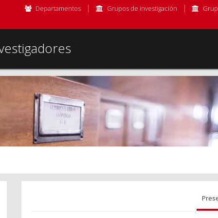
Departamentos
Grupos de investigación
Grup
vestigadores
Pres