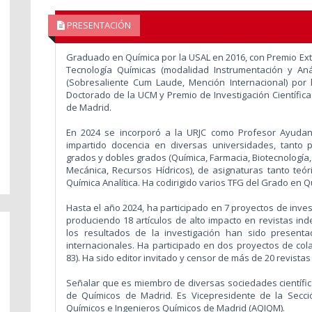
PRESENTACIÓN
Graduado en Química por la USAL en 2016, con Premio Extr
Tecnología Químicas (modalidad Instrumentación y An
(Sobresaliente Cum Laude, Mención Internacional) por
Doctorado de la UCM y Premio de Investigación Científic
de Madrid.
En 2024 se incorporó a la URJC como Profesor Ayudant
impartido docencia en diversas universidades, tanto 
grados y dobles grados (Química, Farmacia, Biotecnología, 
Mecánica, Recursos Hídricos), de asignaturas tanto teó
Química Analítica. Ha codirigido varios TFG del Grado en Q
Hasta el año 2024, ha participado en 7 proyectos de inve
produciendo 18 artículos de alto impacto en revistas ind
los resultados de la investigación han sido present
internacionales. Ha participado en dos proyectos de col
83). Ha sido editor invitado y censor de más de 20 revistas 
Señalar que es miembro de diversas sociedades científic
de Químicos de Madrid. Es Vicepresidente de la Secc
Químicos e Ingenieros Químicos de Madrid (AQIQM).