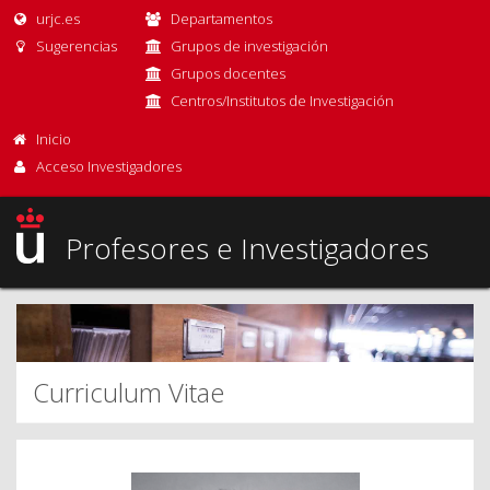
urjc.es
Departamentos
Sugerencias
Grupos de investigación
Grupos docentes
Centros/Institutos de Investigación
Inicio
Acceso Investigadores
Profesores e Investigadores
Curriculum Vitae