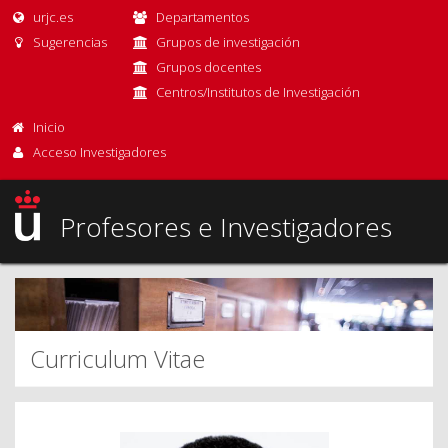
urjc.es
Departamentos
Sugerencias
Grupos de investigación
Grupos docentes
Centros/Institutos de Investigación
Inicio
Acceso Investigadores
Profesores e Investigadores
Curriculum Vitae