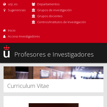
urjc.es
Departamentos
Sugerencias
Grupos de investigación
Grupos docentes
Centros/Institutos de Investigación
Inicio
Acceso Investigadores
Profesores e Investigadores
Curriculum Vitae