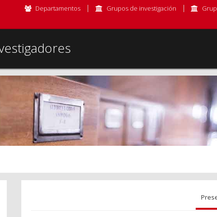
Departamentos
Grupos de investigación
Grup
vestigadores
Pres