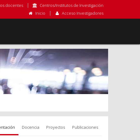
os docentes
Centros/Institutos de Investigación
Inicio
Acceso Investigadores
entación
Docencia
Proyectos
Publicaciones