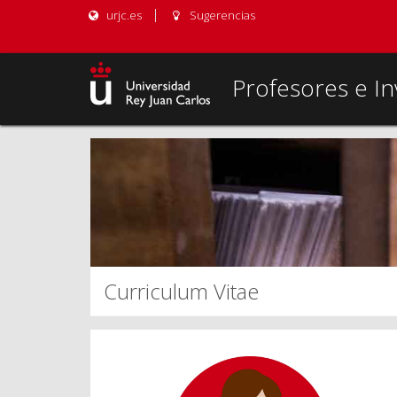
urjc.es
Sugerencias
Profesores e In
Curriculum Vitae