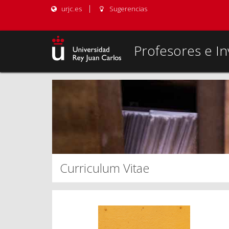
urjc.es
Sugerencias
Profesores e In
Curriculum Vitae