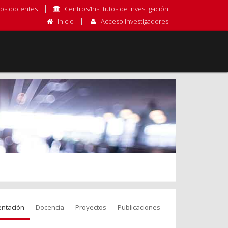
os docentes
Centros/Institutos de Investigación
Inicio
Acceso Investigadores
entación
Docencia
Proyectos
Publicaciones