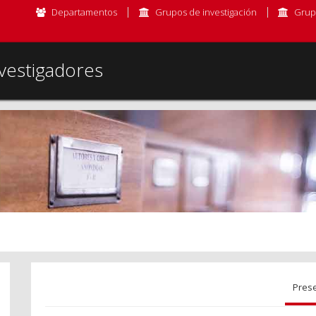
Departamentos
Grupos de investigación
Grup
vestigadores
Pres