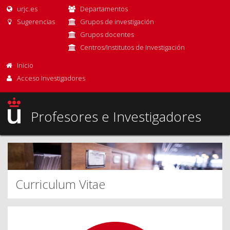
urjc.es
Departamentos
Sugerencias
Grupos de investigación
Grupos docentes
Centros/Institutos de Investigación
Inicio
Acceso Investigadores
Profesores e Investigadores
Curriculum Vitae