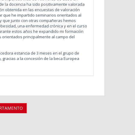
 de la docencia ha sido positivamente valorada
ción obtenida en las encuestas de valoración
ar que he impartido seminarios orientados al
a y que junto con otras compañeras hemos
e Obesidad, una enfermedad crónica y en el curso
urante estos años he expandido mi formación
 orientados principalmente al campo del
ecedora estancia de 3 meses en el grupo de
, gracias a la concesión de la beca Europea
ARTAMENTO