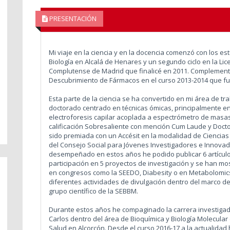
PRESENTACIÓN
Mi viaje en la ciencia y en la docencia comenzó con los est
Biología en Alcalá de Henares y un segundo ciclo en la Li
Complutense de Madrid que finalicé en 2011. Complementé
Descubrimiento de Fármacos en el curso 2013-2014 que fue
Esta parte de la ciencia se ha convertido en mi área de tra
doctorado centrado en técnicas ómicas, principalmente en
electroforesis capilar acoplada a espectrómetro de masas. 
calificación Sobresaliente con mención Cum Laude y Doctor
sido premiada con un Accésit en la modalidad de Ciencias 
del Consejo Social para Jóvenes Investigadores e Innovado
desempeñado en estos años he podido publicar 6 artículos 
participación en 5 proyectos de investigación y se han m
en congresos como la SEEDO, Diabesity o en Metabolomics
diferentes actividades de divulgación dentro del marco d
grupo científico de la SEBBM.
Durante estos años he compaginado la carrera investigad
Carlos dentro del área de Bioquímica y Biología Molecular
Salud en Alcorcón. Desde el curso 2016-17 a la actualidad