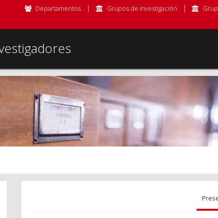
Departamentos
Grupos de investigación
Grup
vestigadores
Pres