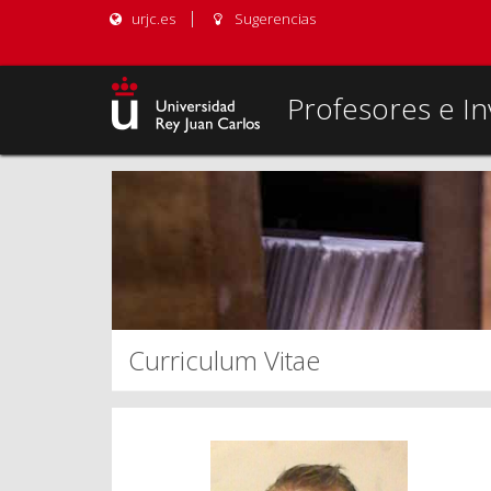
urjc.es
Sugerencias
Profesores e In
Curriculum Vitae