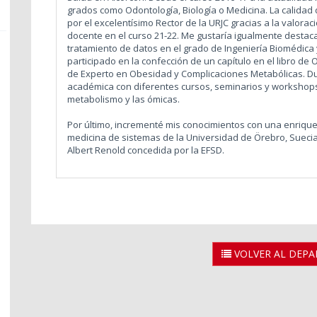
grados como Odontología, Biología o Medicina. La calidad
por el excelentísimo Rector de la URJC gracias a la valora
docente en el curso 21-22. Me gustaría igualmente destac
tratamiento de datos en el grado de Ingeniería Biomédic
participado en la confección de un capítulo en el libro d
de Experto en Obesidad y Complicaciones Metabólicas. D
académica con diferentes cursos, seminarios y workshops
metabolismo y las ómicas.
Por último, incrementé mis conocimientos con una enriqu
medicina de sistemas de la Universidad de Örebro, Suecia
Albert Renold concedida por la EFSD.
VOLVER AL DEP