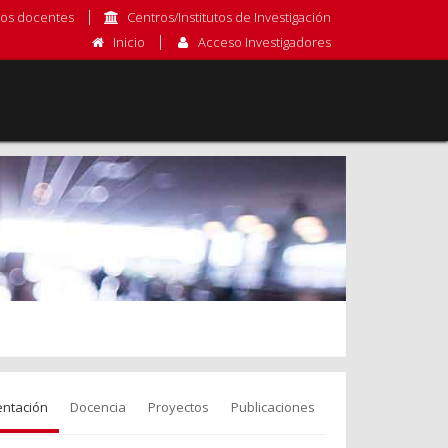
os docentes
Centros/Institutos de Investigación
Inicio
Acceso Investigadores
entación
Docencia
Proyectos
Publicaciones