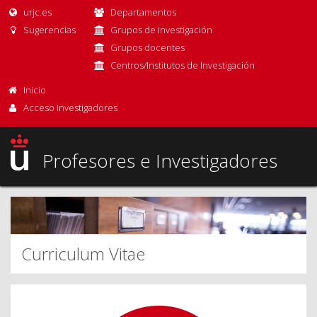
urjc.es
Departamentos
Sugerencias
Grupos de investigación
Grupos docentes
Centros/Institutos de Investigación
Inicio
Acceso Investigadores
Profesores e Investigadores
Curriculum Vitae