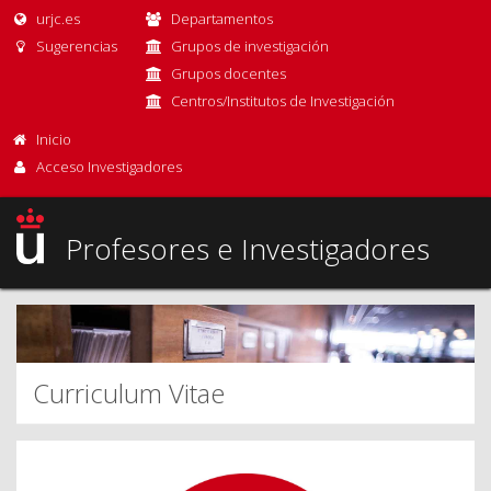
urjc.es
Departamentos
Sugerencias
Grupos de investigación
Grupos docentes
Centros/Institutos de Investigación
Inicio
Acceso Investigadores
Profesores e Investigadores
Curriculum Vitae