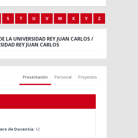
S
T
U
V
W
X
Y
Z
E LA UNIVERSIDAD REY JUAN CARLOS /
SIDAD REY JUAN CARLOS
Presentación
Personal
Proyectos
ro de Docentia:
12