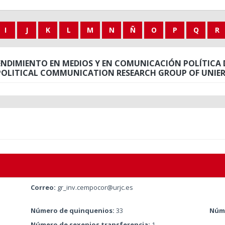
I
J
K
L
M
N
Ñ
O
P
Q
R
NDIMIENTO EN MEDIOS Y EN COMUNICACIÓN POLÍTICA D
POLITICAL COMMUNICATION RESEARCH GROUP OF UNIER
Correo:
gr_inv.cempocor@urjc.es
Número de quinquenios:
33
Núme
Número de sexenios transferencia:
1