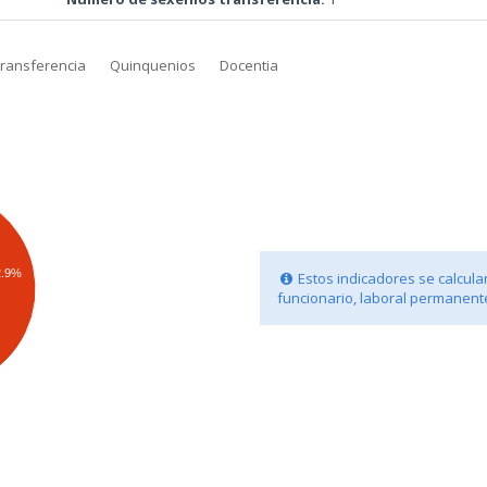
transferencia
Quinquenios
Docentia
2.9%
Estos indicadores se calculan
funcionario, laboral permanente