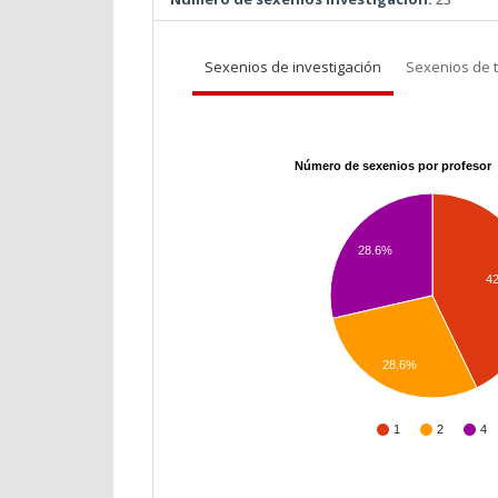
Sexenios de investigación
Sexenios de 
Número de sexenios por profesor
28.6%
4
28.6%
1
2
4