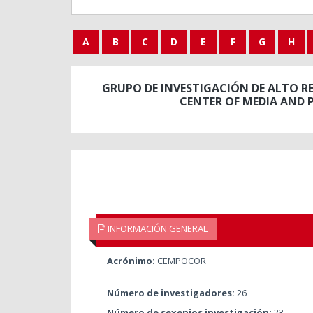
A
B
C
D
E
F
G
H
GRUPO DE INVESTIGACIÓN DE ALTO RE
CENTER OF MEDIA AND 
INFORMACIÓN GENERAL
Acrónimo:
CEMPOCOR
Número de investigadores:
26
Número de sexenios investigación:
23