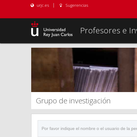
urjc.es
Sugerencias
Profesores e In
Grupo de investigación