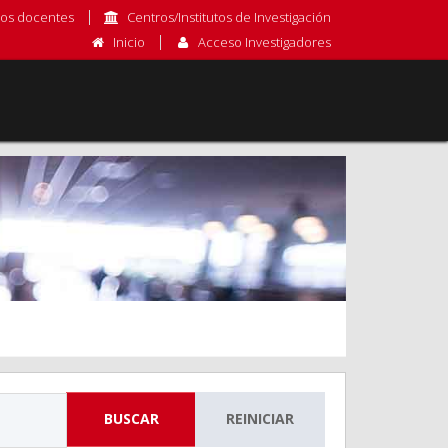
os docentes
Centros/Institutos de Investigación
Inicio
Acceso Investigadores
BUSCAR
REINICIAR