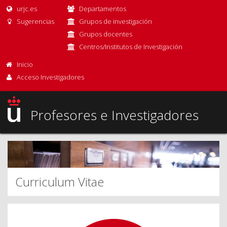
urjc.es
Departamentos
Sugerencias
Grupos de investigación
Grupos docentes
Centros/Institutos de Investigación
Inicio
Acceso Investigadores
Profesores e Investigadores
Curriculum Vitae