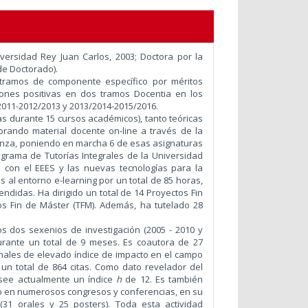
versidad Rey Juan Carlos, 2003; Doctora por la
de Doctorado).
 tramos de componente específico por méritos
iones positivas en dos tramos Docentia en los
2011-2012/2013 y 2013/2014-2015/2016.
s durante 15 cursos académicos), tanto teóricas
orando material docente on-line a través de la
anza, poniendo en marcha 6 de esas asignaturas
grama de Tutorías Integrales de la Universidad
s con el EEES y las nuevas tecnologías para la
 al entorno e-learning por un total de 85 horas,
endidas. Ha dirigido un total de 14 Proyectos Fin
os Fin de Máster (TFM). Además, ha tutelado 28
os dos sexenios de investigación (2005 - 2010 y
durante un total de 9 meses.
Es coautora de 27
ionales de elevado índice de impacto en el campo
 un total de 864 citas. Como dato revelador del
osee actualmente un índice
h
de 12. Es también
ado en numerosos congresos y conferencias, en su
(31 orales y 25 posters). Toda esta actividad