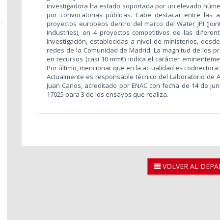
investigadora ha estado soportada por un elevado núm
por convocatorias públicas. Cabe destacar entre las a
proyectos europeos dentro del marco del Water JPI (Joint
Industries), en 4 proyectos competitivos de las difere
Investigación, establecidas a nivel de ministerios, des
redes de la Comunidad de Madrid. La magnitud de los pr
en recursos (casi 10 mm€) indica el carácter eminentemen
Por último, mencionar que en la actualidad es codirectora 
Actualmente es responsable técnico del Laboratorio de A
Juan Carlos, acreditado por ENAC con fecha de 14 de ju
17025 para 3 de los ensayos que realiza.
VOLVER AL DEP