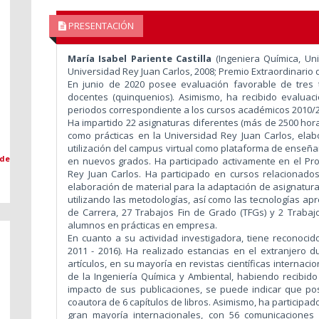
PRESENTACIÓN
María Isabel Pariente Castilla
(Ingeniera Química, Uni
Universidad Rey Juan Carlos, 2008; Premio Extraordinario 
En junio de 2020 posee evaluación favorable de tres
docentes (quinquenios). Asimismo, ha recibido evaluac
periodos correspondiente a los cursos académicos 2010/
Ha impartido 22 asignaturas diferentes (más de 2500 hora
como prácticas en la Universidad Rey Juan Carlos, elab
utilización del campus virtual como plataforma de enseñ
 de
en nuevos grados. Ha participado activamente en el Pro
Rey Juan Carlos. Ha participado en cursos relacionado
elaboración de material para la adaptación de asignaturas
utilizando las metodologías, así como las tecnologías apr
de Carrera, 27 Trabajos Fin de Grado (TFGs) y 2 Trabaj
alumnos en prácticas en empresa.
En cuanto a su actividad investigadora, tiene reconocid
2011 - 2016). Ha realizado estancias en el extranjero 
artículos, en su mayoría en revistas científicas internac
de la Ingeniería Química y Ambiental, habiendo recibido
impacto de sus publicaciones, se puede indicar que p
coautora de 6 capítulos de libros. Asimismo, ha particip
gran mayoría internacionales, con 56 comunicaciones 