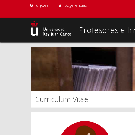
urjc.es
Sugerencias
Profesores e In
Curriculum Vitae