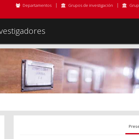
Departamentos
Grupos de investigación
Grup
vestigadores
Pres