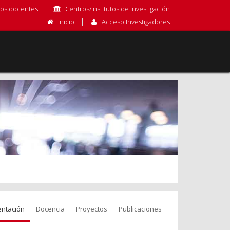
os docentes
Centros/Institutos de Investigación
Inicio
Acceso Investigadores
entación
Docencia
Proyectos
Publicaciones