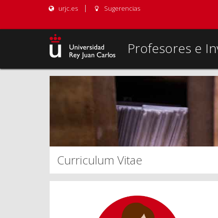
urjc.es
Sugerencias
Profesores e In
Curriculum Vitae