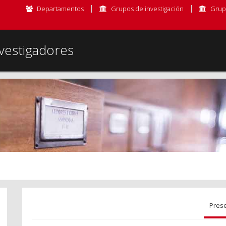
Departamentos
Grupos de investigación
Grup
vestigadores
Pres