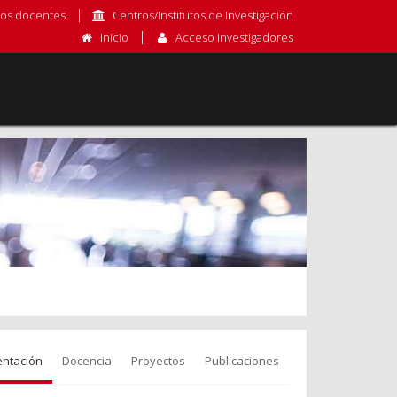
os docentes
Centros/Institutos de Investigación
Inicio
Acceso Investigadores
entación
Docencia
Proyectos
Publicaciones