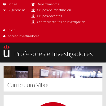
urjc.es
Departamentos
Sugerencias
Grupos de investigación
Grupos docentes
Centros/Institutos de Investigación
Inicio
Acceso Investigadores
Profesores e Investigadores
Curriculum Vitae