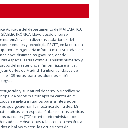
ática Aplicada del departamento de MATEMÁTICA
GÍA ELECTRÓNICA. Llevo desde el curso
e matemáticas en diversas titulaciones del
xperimentales y tecnología ESCET, en la escuela
uperior de ingeniería informática ETSII, todas de
nas doce distintas asignaturas, desde
uras especializadas como el análisis numérico y
dos del máster oficial "informática gráfica,
 Juan Carlos de Madrid .También, di clases de
al de 108 horas, para los alumnos recién
ntegral.
stigación y su natural desarrollo científico se
ncipal de todos mis trabajos se centra en mi
étodos semi-lagrangianos para la integración
les que gobiernan la mecánica de fluidos. Mi
matemáticas, con especial énfasis en las técnicas
das parciales (EDPs) tanto deterministas como
derivados de disciplinas tales como la mecánica
ndas (Shallow-Water), las ecuaciones del