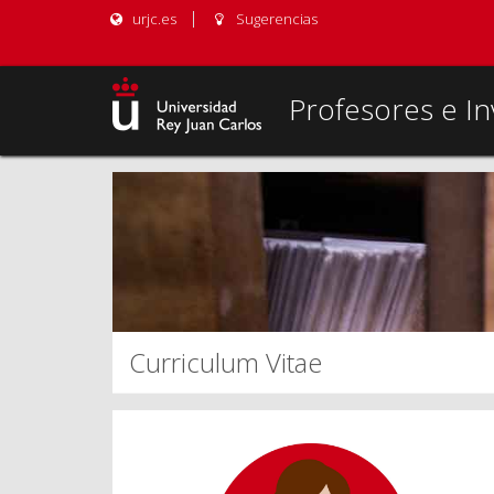
urjc.es
Sugerencias
Profesores e In
Curriculum Vitae