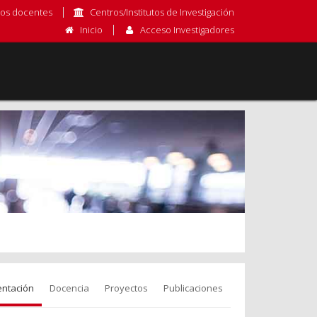
os docentes
Centros/Institutos de Investigación
Inicio
Acceso Investigadores
entación
Docencia
Proyectos
Publicaciones