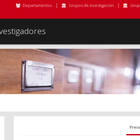
Departamentos
Grupos de investigación
Grup
vestigadores
Pres