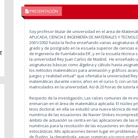
PRESENTACIÓN
Soy profesor titular de universidad en el area de Matem
APLICADA, CIENCIA E INGENIERÍA DE MATERIALES Y TECNOLO
2001/2002 hasta la fecha enseñando varias asignaturas d
grado y de postgrado en la escuela superior de ciencias e
z
de Ingeniería de Fuenlabrada EIF, y en la escuela técnica s
la universidad Rey Juan Carlos de Madrid. He enseñado u
asignaturas básicas como álgebra y cálculo hasta asignat
los métodos matemáticos para animación y gráficos avanza
juegos y realidad virtual" que ofertaba la universidad Rey
matemáticas durante varios años en el curso 0, con un tot
matriculados en la universidad. Así di 20 horas de tutoría i
Respecto de la investigación, Las raíces comunes de mi inve
enmarcan en el área de matemática aplicada. El núcleo pri
tesis doctoral. en ella se estudió una nueva técnica de m
numérica de las ecuaciones de Navier-Stokes incompresib
ámbito de actuación se centra en las aplicaciones de las 
numéricas para la resolución de las ecuaciones en deriva
estocásticas. Mis aplicaciones tienen lugar en problemas 
de fluidos, la climatología, aguas someras y/o poco profu