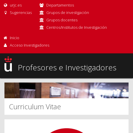
urjc.es
Departamentos
Sugerencias
Grupos de investigación
Grupos docentes
Centros/Institutos de Investigación
Inicio
Acceso Investigadores
Profesores e Investigadores
Curriculum Vitae