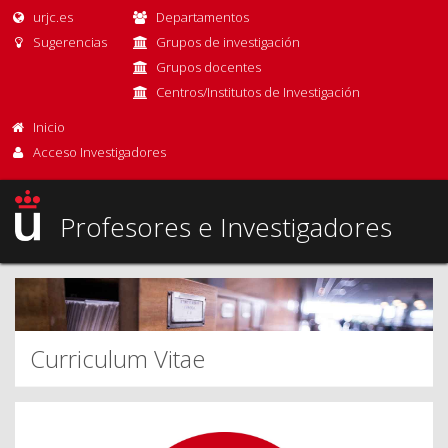
urjc.es
Departamentos
Sugerencias
Grupos de investigación
Grupos docentes
Centros/Institutos de Investigación
Inicio
Acceso Investigadores
Profesores e Investigadores
Curriculum Vitae