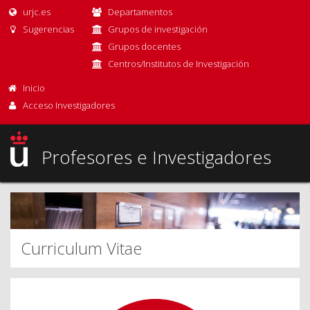
urjc.es
Departamentos
Sugerencias
Grupos de investigación
Grupos docentes
Centros/Institutos de Investigación
Inicio
Acceso Investigadores
Profesores e Investigadores
Curriculum Vitae