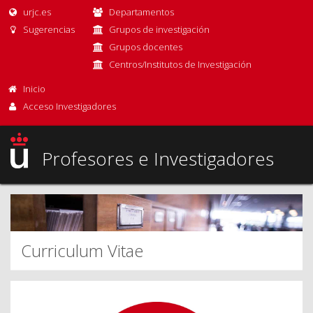
urjc.es
Departamentos
Sugerencias
Grupos de investigación
Grupos docentes
Centros/Institutos de Investigación
Inicio
Acceso Investigadores
Profesores e Investigadores
Curriculum Vitae