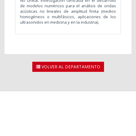
No Lineal. Investigación centrada en el desarrollo
de modelos numéricos para el análisis de ondas
acústicas no lineales de amplitud finita (medios
homogéneos o multifásicos, aplicaciones de los
ultrasonidos en medicina y en la industria).
VOLVER AL DEPARTAMENTO
2026 © Universidad Rey Juan Carlos