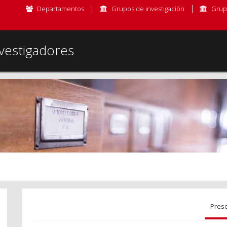
Departamentos
Grupos de investigación
Grup
vestigadores
Pres