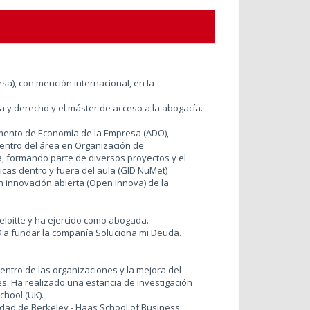
sa), con mención internacional, en la
 y derecho y el máster de acceso a la abogacía.
amento de Economía de la Empresa (ADO),
entro del área en Organización de
, formando parte de diversos proyectos y el
cas dentro y fuera del aula (GID NuMet)
n innovación abierta (Open Innova) de la
eloitte y ha ejercido como abogada.
9 a fundar la compañía Soluciona mi Deuda.
dentro de las organizaciones y la mejora del
s. Ha realizado una estancia de investigación
hool (UK).
rsidad de Berkeley - Haas School of Business