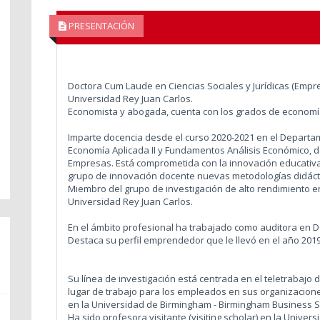
PRESENTACIÓN
Doctora Cum Laude en Ciencias Sociales y Jurídicas (Empre
Universidad Rey Juan Carlos.
Economista y abogada, cuenta con los grados de economía
Imparte docencia desde el curso 2020-2021 en el Depart
Economía Aplicada II y Fundamentos Análisis Económico, d
Empresas. Está comprometida con la innovación educativa
grupo de innovación docente nuevas metodologías didácti
Miembro del grupo de investigación de alto rendimiento e
Universidad Rey Juan Carlos.
En el ámbito profesional ha trabajado como auditora en D
Destaca su perfil emprendedor que le llevó en el año 201
Su línea de investigación está centrada en el teletrabajo 
lugar de trabajo para los empleados en sus organizacione
en la Universidad de Birmingham - Birmingham Business Sc
Ha sido profesora visitante (visiting scholar) en la Unive