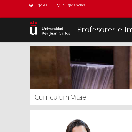
urjc.es
Sugerencias
Profesores e In
Curriculum Vitae