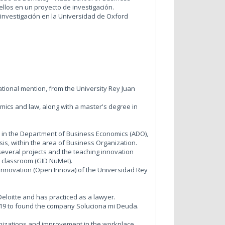
ellos en un proyecto de investigación.
 investigación en la Universidad de Oxford
ational mention, from the University Rey Juan
mics and law, along with a master's degree in
 in the Department of Business Economics (ADO),
is, within the area of Business Organization.
several projects and the teaching innovation
 classroom (GID NuMet).
nnovation (Open Innova) of the Universidad Rey
Deloitte and has practiced as a lawyer.
2019 to found the company Soluciona mi Deuda.
ganizations and improvement in the workplace