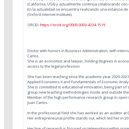
(California, USA) y actualmente continúa colaborando con 
En la actualidad se encuentra realizando una estancia de
(Oxford Internet Institute).
ORCID:
https://orcid.org/0000-0003-4234-1519
Doctor with honors in Business Administration, with intern
Carlos.
She is an economist and lawyer, holding degrees in econo
access to the legal profession
She has been teaching since the academic year 2020-2021
Applied Economics II and Fundamentals of Economic Analys
She is committed to educational innovation, being part of 
group new teaching methodologies inside and outside the
Member of the high performance research group in open i
Juan Carlos.
In the professional field she has worked as an auditor at 
Her entrepreneurial profile stands out, which led her in 
Her line of research is focused on teleworking within or