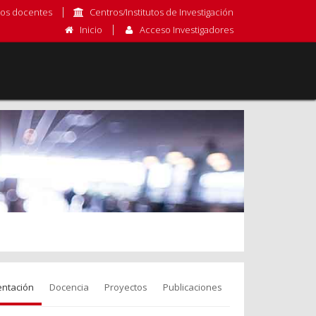
os docentes
Centros/Institutos de Investigación
Inicio
Acceso Investigadores
entación
Docencia
Proyectos
Publicaciones