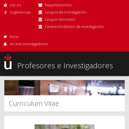
urjc.es
Departamentos
Sugerencias
Grupos de investigación
Grupos docentes
Centros/Institutos de Investigación
Inicio
Acceso Investigadores
Profesores e Investigadores
Curriculum Vitae