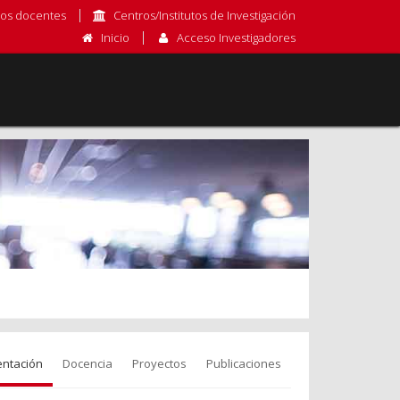
os docentes
Centros/Institutos de Investigación
Inicio
Acceso Investigadores
entación
Docencia
Proyectos
Publicaciones