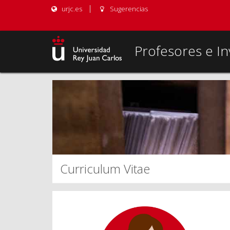
urjc.es
Sugerencias
Profesores e In
Curriculum Vitae