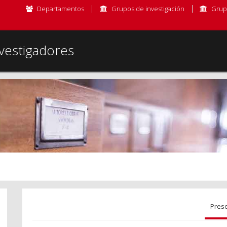
Departamentos
Grupos de investigación
Grup
vestigadores
Pres