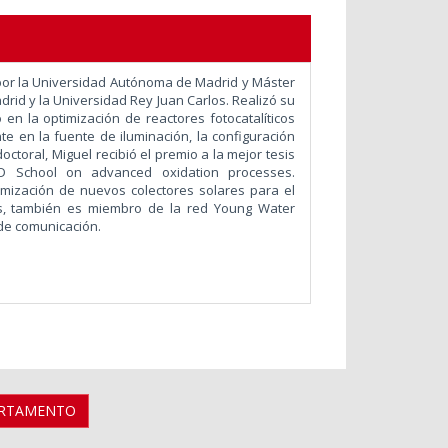
por la Universidad Autónoma de Madrid y Máster
rid y la Universidad Rey Juan Carlos. Realizó su
en la optimización de reactores fotocatalíticos
e en la fuente de iluminación, la configuración
doctoral, Miguel recibió el premio a la mejor tesis
hD School on advanced oxidation processes.
imización de nuevos colectores solares para el
s, también es miembro de la red Young Water
de comunicación.
ARTAMENTO