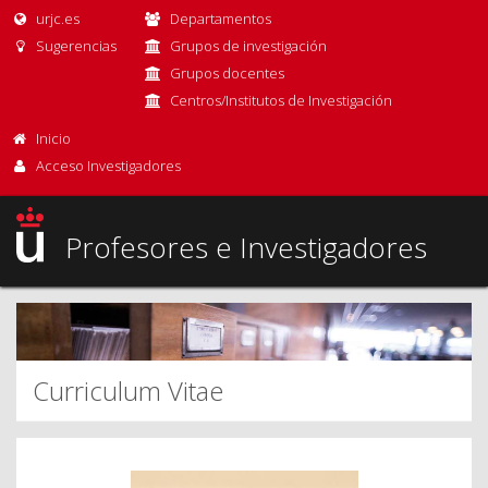
urjc.es
Departamentos
Sugerencias
Grupos de investigación
Grupos docentes
Centros/Institutos de Investigación
Inicio
Acceso Investigadores
Profesores e Investigadores
Curriculum Vitae