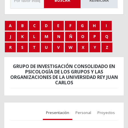
BUSCAR
REINICIAR
A
B
C
D
E
F
G
H
I
J
K
L
M
N
Ñ
O
P
Q
R
S
T
U
V
W
X
Y
Z
GRUPO DE INVESTIGACIÓN CONSOLIDADO EN
PSICOLOGÍA DE LOS GRUPOS Y LAS
ORGANIZACIONES DE LA UNIVERSIDAD REY JUAN
CARLOS
Presentación
Personal
Proyectos