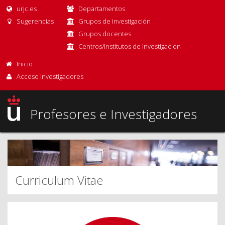
urjc.es
Departamentos
Sugerencias
Grupos de investigación
Grupos docentes
Centros/Institutos de Investigación
Inicio
Acceso Investigadores
Profesores e Investigadores
Curriculum Vitae