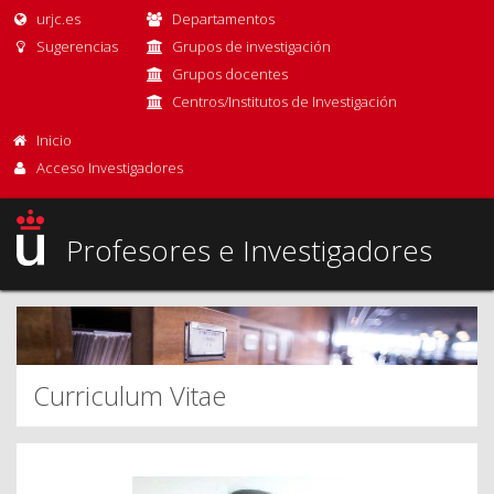
urjc.es
Departamentos
Sugerencias
Grupos de investigación
Grupos docentes
Centros/Institutos de Investigación
Inicio
Acceso Investigadores
Profesores e Investigadores
Curriculum Vitae