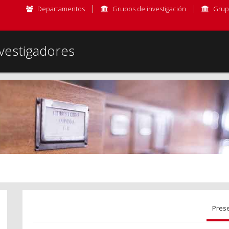
Departamentos
Grupos de investigación
Grup
vestigadores
Pres