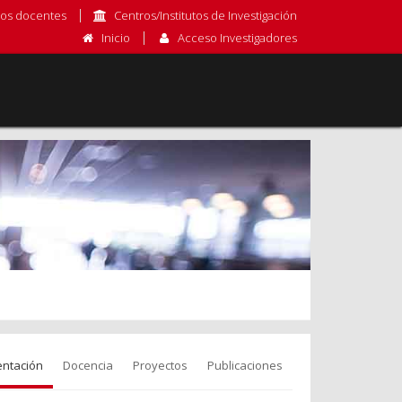
os docentes
Centros/Institutos de Investigación
Inicio
Acceso Investigadores
entación
Docencia
Proyectos
Publicaciones