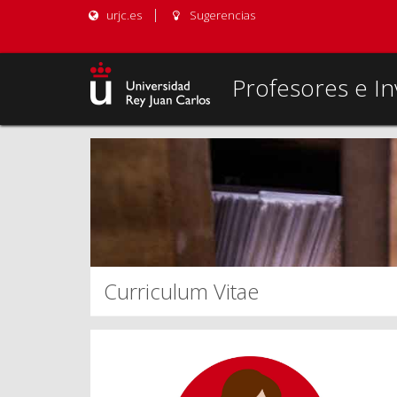
urjc.es
Sugerencias
Profesores e In
Curriculum Vitae