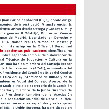
y Juan Carlos de Madrid (URJC), donde dirige
xenios de investigación/transferencia. Es
stituto Universitario Ortega y Gasset-UIMP y
 emergencias IUOG-URJC; Doctor en Ciencia
tense de Madrid, Licenciado en Derecho y
en USA, donde realizó cursos de Master y
un Internship en la Office of Personnel
de doscientas publicacione
s científicas.
Ha
ública española como el de Subdirector de
ral Técnico de Educación y Cultura en la
ganismo ha sido miembro del Consejo Rector
lidad de los servicios (AEVAL); es miembro del
, Presidente del Comité de Ética del Comité
e Ética del Ayuntamiento de Bilbao y de la
mbién es Vocal del Consejo Asesor, de la
de Madrid. Ha sido Secretario de la Comisión
ndador y miembro de la Junta Directiva de
fue Presidente también de la Asociación
la Asociación Mundial de Ciencia Política.
rsas universidades españolas y extranjeras
 el BID, la Unión Europea, ha participado en