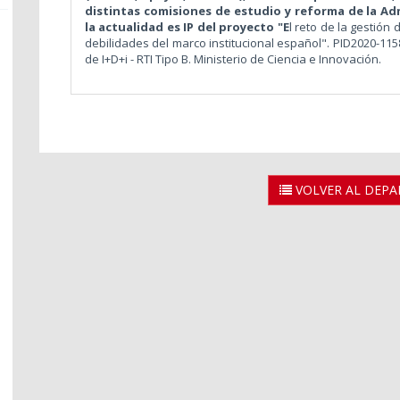
distintas comisiones de estudio y reforma de la Ad
la actualidad es IP del proyecto "E
l reto de la gestió
debilidades del marco institucional español". PID2020-115
de I+D+i - RTI Tipo B. Ministerio de Ciencia e Innovación.
VOLVER AL DEP