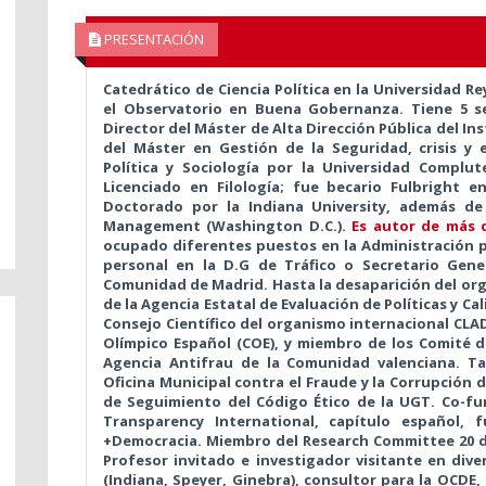
PRESENTACIÓN
Catedrático de Ciencia Política en la Universidad Re
el Observatorio en Buena Gobernanza. Tiene 5 se
Director del Máster de Alta Dirección Pública del In
del Máster en Gestión de la Seguridad, crisis y
Política y Sociología por la Universidad Complu
Licenciado en Filología; fue becario Fulbright 
Doctorado por la Indiana University,
además de 
Management (Washington D.C.)
.
Es autor de más 
ocupado diferentes puestos en la Administración p
personal en la D.G de Tráfico o Secretario Gene
Comunidad de Madrid. Hasta la desaparición del or
de la Agencia Estatal de Evaluación de Políticas y Ca
Consejo Científico del organismo internacional CLAD
Olímpico Español (COE), y miembro de los Comité d
Agencia Antifrau de la Comunidad valenciana. Ta
Oficina Municipal contra el Fraude y la Corrupción 
de Seguimiento del Código Ético de la UGT. Co-fu
Transparency International, capítulo español, 
+Democracia. Miembro del Research Committee 20 de 
Profesor invitado e investigador visitante en dive
(Indiana, Speyer, Ginebra), consultor para la OCDE,