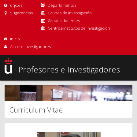
urjc.es
Departamentos
Sugerencias
Grupos de investigación
Grupos docentes
Centros/Institutos de Investigación
Inicio
Acceso Investigadores
Profesores e Investigadores
Curriculum Vitae