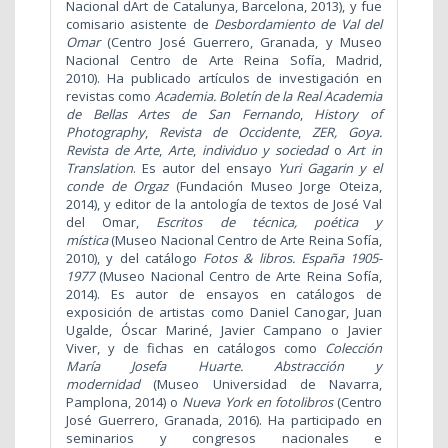
Nacional dArt de Catalunya, Barcelona, 2013), y fue
comisario asistente de
Desbordamiento de Val del
Omar
(Centro José Guerrero, Granada, y Museo
Nacional Centro de Arte Reina Sofía, Madrid,
2010). Ha publicado artículos de investigación en
revistas como
Academia. Boletín de la Real Academia
de Bellas Artes de San Fernando
,
History of
Photography
,
Revista de Occidente
,
ZER, Goya.
Revista de Arte
,
Arte
,
individuo y sociedad
o
Art in
Translation
. Es autor del ensayo
Yuri Gagarin y el
conde de Orgaz
(Fundación Museo Jorge Oteiza,
2014), y editor de la antología de textos de José Val
del Omar,
Escritos de técnica, poética y
mística
(Museo Nacional Centro de Arte Reina Sofía,
2010), y del catálogo
Fotos & libros. España 1905-
1977
(Museo Nacional Centro de Arte Reina Sofía,
2014). Es autor de ensayos en catálogos de
exposición de artistas como Daniel Canogar, Juan
Ugalde, Óscar Mariné, Javier Campano o Javier
Viver, y de fichas en catálogos como
Colección
María Josefa Huarte. Abstracción y
modernidad
(Museo Universidad de Navarra,
Pamplona, 2014) o
Nueva York en fotolibros
(Centro
José Guerrero, Granada, 2016). Ha participado en
seminarios y congresos nacionales e