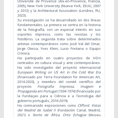
Université de Provence (Aix-en-Provence, Francia,
2005), New York University (Nueva York, EEUU, 2007
y 2012) y la Architectural Association (Londres, RU,
2023).
Su investigación se ha desarrollado en dos líneas
fundamentales. La primera se centra en la historia
de la fotografía, con un especial interés en sus
soportes impresos, como las revistas y los
fotolibros. La segunda trata sobre determinados
artistas contemporáneos como José Val del Omar,
Jorge Oteiza, Yves Klein, Lucio Fontana o Equipo
Crónica.
Ha participado en cuatro proyectos de I+D+I
centrados en cultura visual y arte contemporáneo.
Ha sido investigador del proyecto internacional
European Writing on US Art in the Cold War Era
(financiado por Terra Foundation for American Art,
2014-2020), y miembro del comité científico del
proyecto
Fotografia Impressa. Imagem e
Propaganda em Portugal (1934-1974)
(financiado por
la Fundaçao para a Ciência e a Tecnologia del
gobierno portugués, 2016-2019).
Ha comisariado exposiciones como
Clifford. Vistas
del Madrid de Isabel II
(Fundación Canal, Madrid,
2021) o
Norte de África. Ortiz Echagüe
(Museu