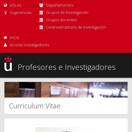
urjc.es
Departamentos
Sugerencias
Grupos de investigación
Grupos docentes
Centros/Institutos de Investigación
Inicio
Acceso Investigadores
Profesores e Investigadores
Curriculum Vitae