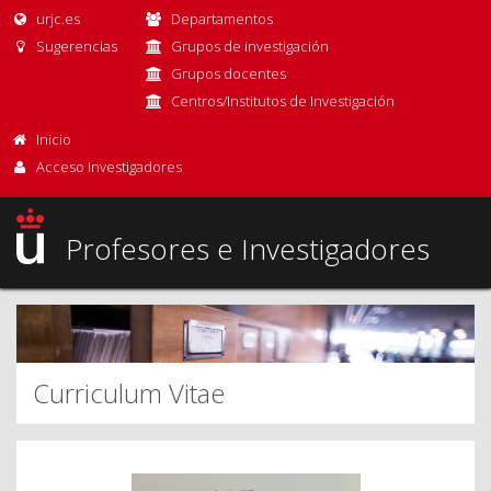
urjc.es
Departamentos
Sugerencias
Grupos de investigación
Grupos docentes
Centros/Institutos de Investigación
Inicio
Acceso Investigadores
Profesores e Investigadores
Curriculum Vitae