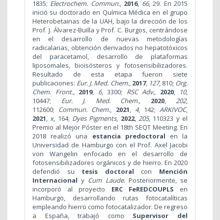
1835;
Electrochem. Commun.
,
2016
,
66
, 29.
En 2015
inició su doctorado en Química Médica en el grupo
Heterobetainas de la UAH, bajo la dirección de los
Prof. J. Álvarez-Builla y Prof. C. Burgos, centrándose
en el desarrollo de nuevas metodologías
radicalarias, obtención derivados no hepatotóxicos
del paracetamol, desarrollo de plataformas
liposomales, bioisósteros y fotosensibilizadores.
Resultado de esta etapa fueron siete
publicaciones:
Eur. J. Med. Chem.
,
2017
,
127
, 810;
Org.
Chem. Front.
,
2019
,
6
, 3300;
RSC Adv.
,
2020
,
10
,
10447;
Eur. J. Med. Chem.
,
2020
,
202
,
112600;
Commun. Chem.
,
2021
,
4
, 142;
ARKIVOC
,
2021
,
x
, 164;
Dyes Pigments
,
2022
,
205
, 110323 y el
Premio al Mejor Póster en el 18th SEQT Meeting.
En
2018 realizó una
estancia predoctoral
en la
Universidad de Hamburgo con el Prof. Axel Jacobi
von Wangelin enfocado en el desarrollo de
fotosensibilizadores orgánicos y de hierro. En 2020
defendió su
tesis doctoral
con
Mención
Internacional
y
Cum Laude
. Posteriormente, se
incorporó al proyecto
ERC
FeREDCOUPLS
en
Hamburgo, desarrollando rutas fotocatalíticas
empleando hierro como fotocatalizador.
De regreso
a España, trabajó como
Supervisor del