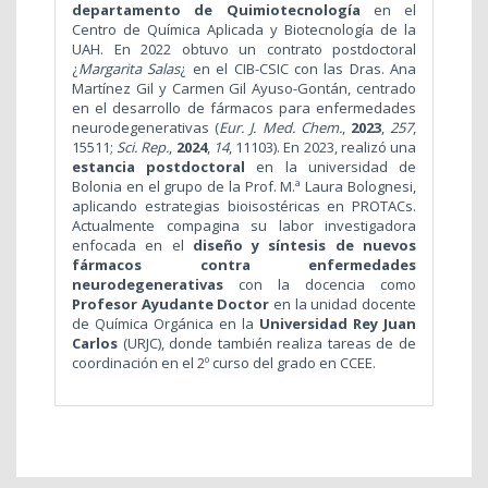
departamento de Quimiotecnología
en el
Centro de Química Aplicada y Biotecnología de la
UAH. En 2022 obtuvo un contrato postdoctoral
¿
Margarita Salas
¿ en el CIB-CSIC con las Dras. Ana
Martínez Gil y Carmen Gil Ayuso-Gontán, centrado
en el desarrollo de fármacos para enfermedades
neurodegenerativas (
Eur. J. Med. Chem.
,
2023
,
257
,
15511;
Sci. Rep.
,
2024
,
14
, 11103).
En 2023, realizó una
estancia postdoctoral
en la universidad de
Bolonia en el grupo de la Prof. M.ª Laura Bolognesi,
aplicando estrategias bioisostéricas en PROTACs.
Actualmente compagina su labor investigadora
enfocada en el
diseño y síntesis de nuevos
fármacos contra enfermedades
neurodegenerativas
con la docencia como
Profesor Ayudante Doctor
en la unidad docente
de Química Orgánica en la
Universidad Rey Juan
Carlos
(URJC), donde también realiza tareas de de
coordinación en el 2º curso del grado en CCEE.