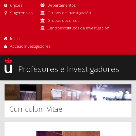
urjc.es
Departamentos
Sugerencias
Grupos de investigación
Grupos docentes
Centros/Institutos de Investigación
Inicio
Acceso Investigadores
Profesores e Investigadores
Curriculum Vitae