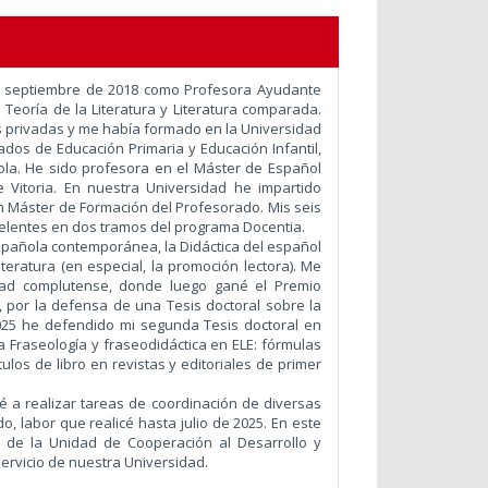
en septiembre de 2018 como Profesora Ayudante
 Teoría de la Literatura y Literatura comparada.
 privadas y me había formado en la Universidad
dos de Educación Primaria y Educación Infantil,
ola. He sido profesora en el Máster de Español
 Vitoria. En nuestra Universidad he impartido
 en Máster de Formación del Profesorado. Mis seis
elentes en dos tramos del programa Docentia.
 española contemporánea, la Didáctica del español
iteratura (en especial, la promoción lectora). Me
sidad complutense, donde luego gané el Premio
3, por la defensa de una Tesis doctoral sobre la
2025 he defendido mi segunda Tesis doctoral en
 Fraseología y fraseodidáctica en ELE: fórmulas
tulos de libro en revistas y editoriales de primer
 a realizar tareas de coordinación de diversas
, labor que realicé hasta julio de 2025. En este
de la Unidad de Cooperación al Desarrollo y
servicio de nuestra Universidad.