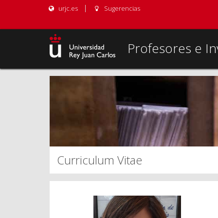
urjc.es
Sugerencias
Profesores e In
Curriculum Vitae