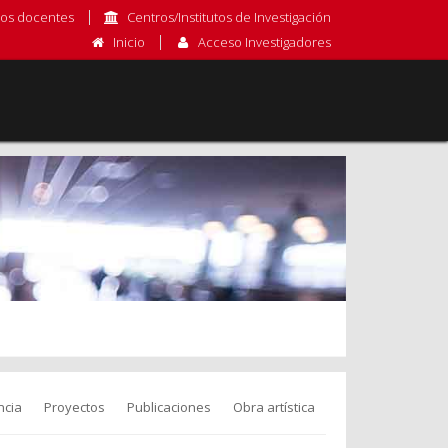
os docentes
Centros/Institutos de Investigación
Inicio
Acceso Investigadores
ncia
Proyectos
Publicaciones
Obra artística