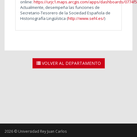
online:
https://urjc1.maps.arcgis.com/apps/dashboards/0774
Actualmente, desempeña las funciones de
Secretario-Tesorero de la
Sociedad Española de
Historiografía Lingüística
(
http://www.sehl.es/
)
VOLVER AL DEPARTAMENTO
2026 © Universidad Rey Juan Carlos