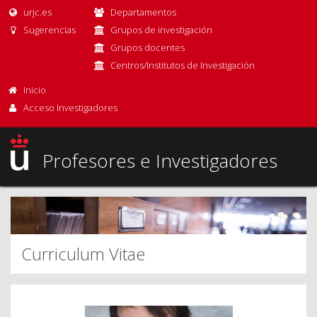
urjc.es
Departamentos
Sugerencias
Grupos de investigación
Grupos docentes
Centros/Institutos de Investigación
Inicio
Acceso Investigadores
Profesores e Investigadores
Curriculum Vitae