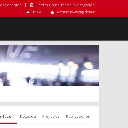
os docentes
Centros/Institutos de Investigación
Inicio
Acceso Investigadores
entación
Docencia
Proyectos
Publicaciones