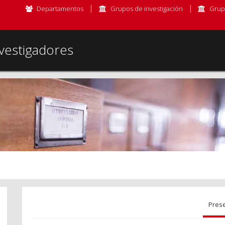
Departamentos
Grupos de investigación
Grup
vestigadores
Pres