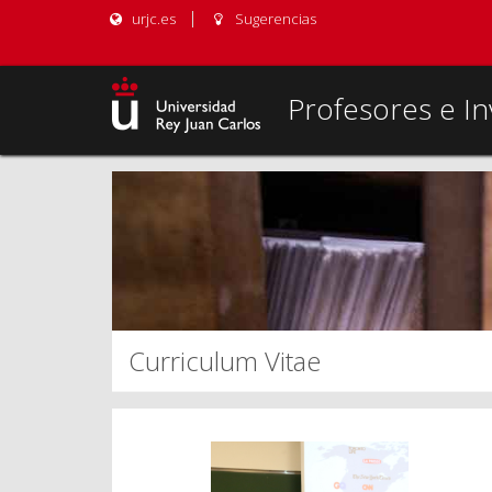
urjc.es
Sugerencias
Profesores e In
Curriculum Vitae